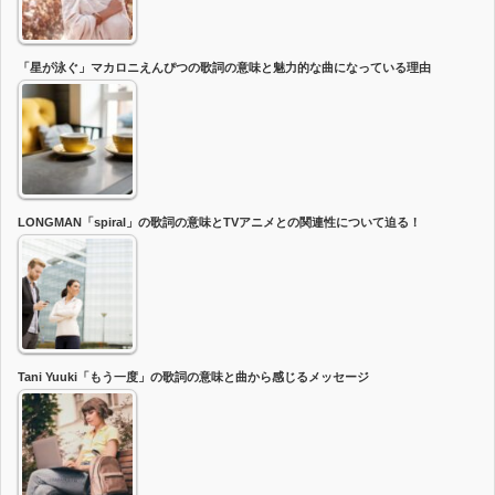
「星が泳ぐ」マカロニえんぴつの歌詞の意味と魅力的な曲になっている理由
LONGMAN「spiral」の歌詞の意味とTVアニメとの関連性について迫る！
Tani Yuuki「もう一度」の歌詞の意味と曲から感じるメッセージ