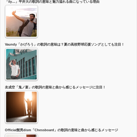
「ily…」平井大の歌詞の意味と魅力溢れる曲になっている理由
Vaundy「かげろう」の歌詞の意味は？夏の高校野球応援ソングとしても注目！
友成空「鬼ノ宴」の歌詞の意味と曲から感じるメッセージに注目！
Official髭男dism「Chessboard」の歌詞の意味と曲から感じるメッセージ