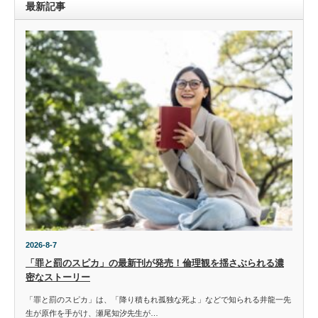
最新記事
2026-8-7
「罪と罰のスピカ」の最新刊が発売！倫理観を揺さぶられる濃
密なストーリー
「罪と罰のスピカ」は、「降り積もれ孤独な死よ」などで知られる井龍一先
生が原作を手がけ、瀬尾知汐先生が…