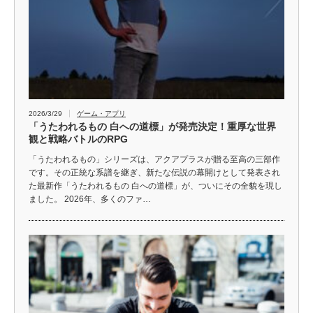
2026/3/29
ゲーム・アプリ
「うたわれるもの 白への道標」が発売決定！重厚な世界
観と戦略バトルのRPG
「うたわれるもの」シリーズは、アクアプラスが贈る至高の三部作
です。その正統な系譜を継ぎ、新たな伝説の幕開けとして発表され
た最新作「うたわれるもの 白への道標」が、ついにその全貌を現し
ました。 2026年、多くのファ…