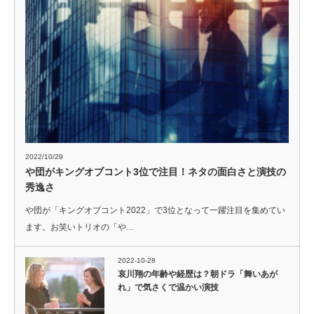
2022/10/29
や団がキングオブコント3位で注目！ネタの面白さと演技の
秀逸さ
や団が「キングオブコント2022」で3位となって一躍注目を集めてい
ます。お笑いトリオの「や…
2022-10-28
哀川翔の年齢や経歴は？朝ドラ「舞いあが
れ」で気さくで温かい演技