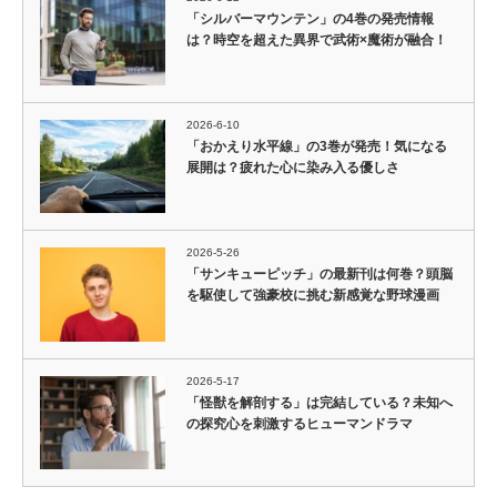
「シルバーマウンテン」の4巻の発売情報
は？時空を超えた異界で武術×魔術が融合！
2026-6-10
「おかえり水平線」の3巻が発売！気になる
展開は？疲れた心に染み入る優しさ
2026-5-26
「サンキューピッチ」の最新刊は何巻？頭脳
を駆使して強豪校に挑む新感覚な野球漫画
2026-5-17
「怪獣を解剖する」は完結している？未知へ
の探究心を刺激するヒューマンドラマ