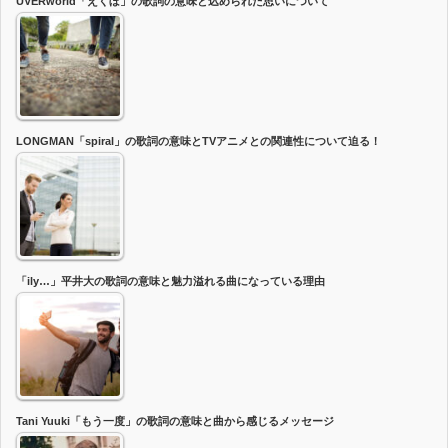
UVERworld「えくぼ」の歌詞の意味と込められた思いについて
LONGMAN「spiral」の歌詞の意味とTVアニメとの関連性について迫る！
「ily…」平井大の歌詞の意味と魅力溢れる曲になっている理由
Tani Yuuki「もう一度」の歌詞の意味と曲から感じるメッセージ