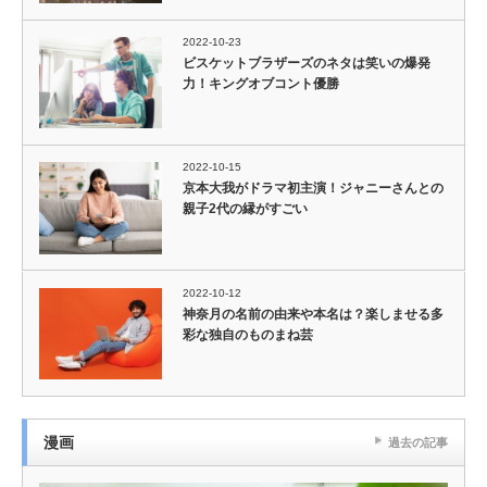
2022-10-23
ビスケットブラザーズのネタは笑いの爆発
力！キングオブコント優勝
2022-10-15
京本大我がドラマ初主演！ジャニーさんとの
親子2代の縁がすごい
2022-10-12
神奈月の名前の由来や本名は？楽しませる多
彩な独自のものまね芸
漫画
過去の記事