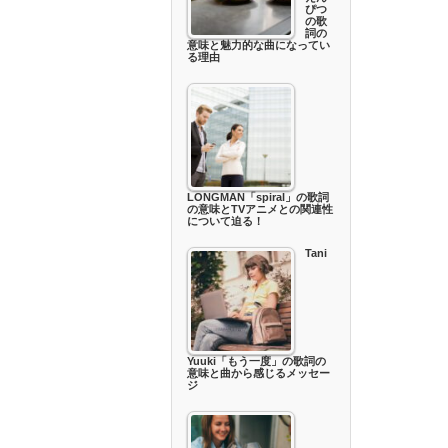
ぴつ
の歌
詞の
意味と魅力的な曲になってい
る理由
LONGMAN「spiral」の歌詞
の意味とTVアニメとの関連性
について迫る！
Tani
Yuuki「もう一度」の歌詞の
意味と曲から感じるメッセー
ジ