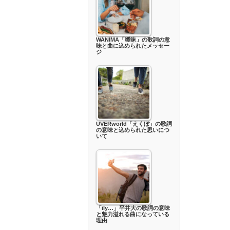
WANIMA「曖昧」の歌詞の意
味と曲に込められたメッセー
ジ
UVERworld「えくぼ」の歌詞
の意味と込められた思いにつ
いて
「ily…」平井大の歌詞の意味
と魅力溢れる曲になっている
理由