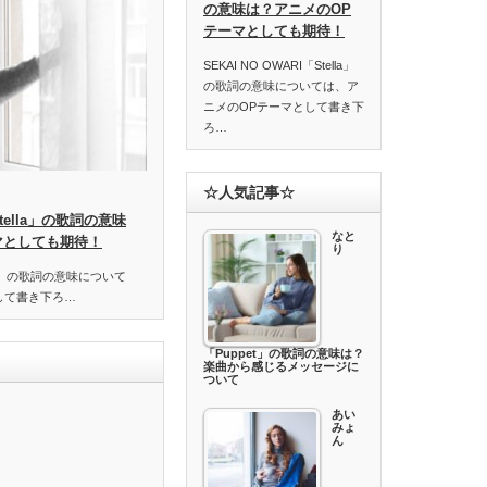
の意味は？アニメのOP
テーマとしても期待！
SEKAI NO OWARI「Stella」
の歌詞の意味については、ア
ニメのOPテーマとして書き下
ろ…
☆人気記事☆
「Stella」の歌詞の意味
なと
マとしても期待！
り
ella」の歌詞の意味について
して書き下ろ…
「Puppet」の歌詞の意味は？
楽曲から感じるメッセージに
ついて
あい
みょ
ん