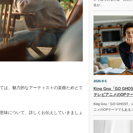
生が…
2026-8-5
ては、魅力的なアーティストの楽曲ためとて
King Gnu「GO G
テレビアニメのOPテ
King Gnu「GO GHO
ニメのOPテーマでもある
意味について、詳しくお伝えしていきましょ