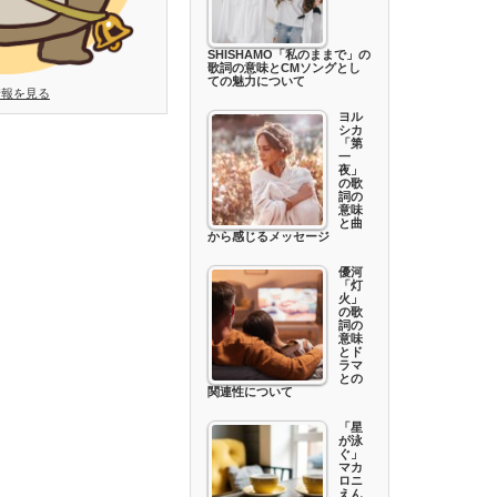
SHISHAMO「私のままで」の
歌詞の意味とCMソングとし
ての魅力について
情報を見る
ヨル
シカ
「第
一
夜」
の歌
詞の
意味
と曲
から感じるメッセージ
優河
「灯
火」
の歌
詞の
意味
とド
ラマ
との
関連性について
「星
が泳
ぐ」
マカ
ロニ
えん