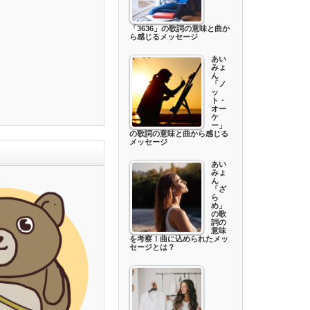
「3636」の歌詞の意味と曲か
ら感じるメッセージ
あい
みょ
ん
「ノ
ッ
ト・
オー
ケ
ー」
の歌詞の意味と曲から感じる
メッセージ
あい
みょ
ん
「ざ
ら
め」
の歌
詞の
意味
を考察！曲に込められたメッ
セージとは？