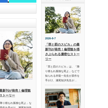
2026-8-7
「罪と罰のスピカ」の最
新刊が発売！倫理観を揺
さぶられる濃密なストー
リー
「罪と罰のスピカ」は、「降
り積もれ孤独な死よ」などで
知られる井龍一先生が原作を
手がけ、瀬尾知汐先生が…
最新刊が発売！倫理観
ストーリー
降り積もれ孤独な死よ」な
原作を手がけ、瀬尾知汐先