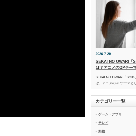
2026-7-29
SEKAI NO OWARI
は？アニメのOPテー
SEKAI NO OWARI「St
は、アニメのOPテーマと
カテゴリー一覧
ゲーム・アプリ
テレビ
動物