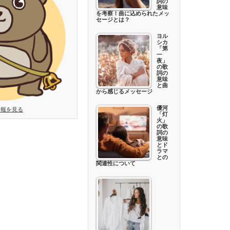
詞の
意味
を考察！曲に込められたメッ
セージとは？
ヨル
シカ
「第
一
夜」
の歌
詞の
意味
と曲
から感じるメッセージ
優河
情報を見る
「灯
火」
の歌
詞の
意味
とド
ラマ
との
関連性について