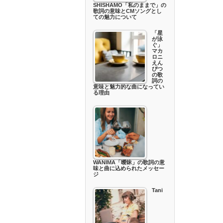
SHISHAMO「私のままで」の
歌詞の意味とCMソングとし
ての魅力について
「星
が泳
ぐ」
マカ
ロニ
えん
ぴつ
の歌
詞の
意味と魅力的な曲になってい
る理由
WANIMA「曖昧」の歌詞の意
味と曲に込められたメッセー
ジ
Tani