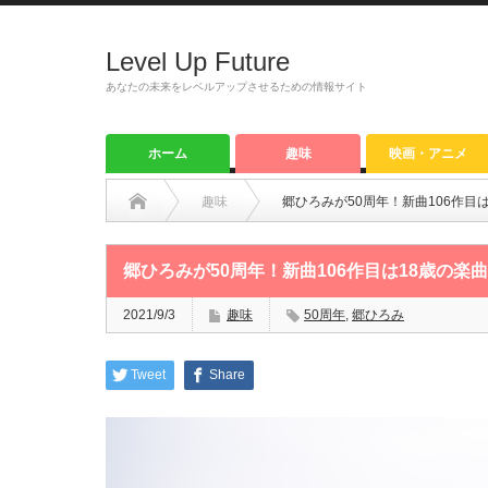
Level Up Future
あなたの未来をレベルアップさせるための情報サイト
ホーム
趣味
映画・アニメ
趣味
郷ひろみが50周年！新曲106作目
郷ひろみが50周年！新曲106作目は18歳の楽
2021/9/3
趣味
50周年
,
郷ひろみ
Tweet
Share