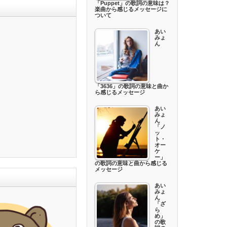
「Puppet」の歌詞の意味は？
楽曲から感じるメッセージに
ついて
あい
みょ
ん
「3636」の歌詞の意味と曲か
ら感じるメッセージ
あい
みょ
ん
「ノ
ッ
ト・
オー
ケ
ー」
の歌詞の意味と曲から感じる
メッセージ
あい
みょ
ん
「ざ
ら
め」
の歌