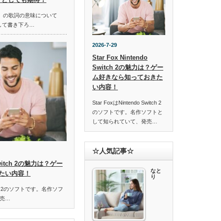
ella」の歌詞の意味について
して書き下ろ…
2026-7-29
Star Fox Nintendo
Switch 2の魅力は？ゲー
ム好きなら知っておきた
い内容！
Star FoxはNintendo Switch 2
のソフトです。名作ソフトと
して知られていて、発売…
☆人気記事☆
o Switch 2の魅力は？ゲー
なと
たい内容！
り
Switch 2のソフトです。名作ソフ
売…