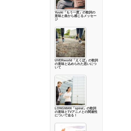
Yuuki「もう一度」の歌詞の
意味と曲から感じるメッセー
ジ
UVERworld「えくぼ」の歌詞
の意味と込められた思いにつ
いて
LONGMAN「spiral」の歌詞
の意味とTVアニメとの関連性
について迫る！