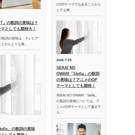
のOPテーマでもあることから
とても興…
HOST」の歌詞の意味は？
ーマとしても期待大！
ST」の歌詞の意味は、テレビア
ことからとても興…
2026-7-29
SEKAI NO
OWARI「Stella」の歌詞
の意味は？アニメのOP
テーマとしても期待！
SEKAI NO OWARI「Stella」
の歌詞の意味については、ア
ニメのOPテーマとして書き下
ろ…
「Stella」の歌詞の意味
マとしても期待！