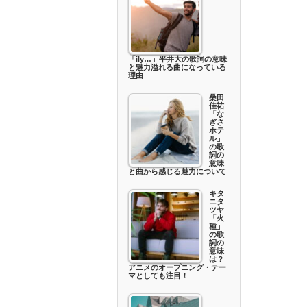
「ily…」平井大の歌詞の意味
と魅力溢れる曲になっている
理由
桑田
佳祐
「な
ぎさ
ホテ
ル」
の歌
詞の
意味
と曲から感じる魅力について
キタ
ニタ
ツヤ
「火
種」
の歌
詞の
意味
は？
アニメのオープニング・テー
マとしても注目！