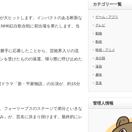
カテゴリー一覧
ゲーム・アプリ
子」が大ヒットします。インパクトのある斬新な
テレビ
にNHK紅白歌合戦に初出場を果たします。当
動物
動画
映画・アニメ
を勝手に応募したことから、芸能界入りの流
未分類
ンを受けたものの落選。帰り際に呼び止めた
漫画
趣味
音楽
河ドラマ「新・平家物語」の出演が、約15分
管理人情報
、フォーリーブスのステージで弟分といきな
み」が、芸名に決まり掛けます。最終的にレ