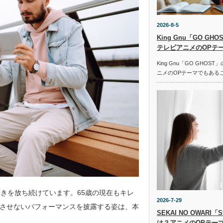
2026-8-5
King Gnu「GO G
テレビアニメのOPテ
King Gnu「GO GHO
ニメのOPテーマでもある
きを放ち続けています。65歳の現在もキレ
2026-7-29
させないパフォーマンスを披露する姿は、本
SEKAI NO OWARI
は？アニメのOPテー