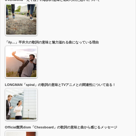
「ily…」平井大の歌詞の意味と魅力溢れる曲になっている理由
LONGMAN「spiral」の歌詞の意味とTVアニメとの関連性について迫る！
Official髭男dism「Chessboard」の歌詞の意味と曲から感じるメッセージ