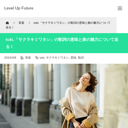
Level Up Future
Home
音楽
tuki.「サクラキミワタシ」の歌詞の意味と曲の魅力について
迫る！
tuki.「サクラキミワタシ」の歌詞の意味と曲の魅力について迫
る！
2024/3/8
音楽
tuki
,
サクラキミワタシ
,
意味
,
歌詞