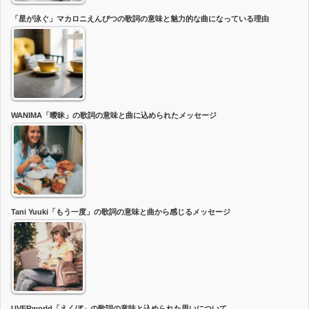
「星が泳ぐ」マカロニえんぴつの歌詞の意味と魅力的な曲になっている理由
WANIMA「曖昧」の歌詞の意味と曲に込められたメッセージ
Tani Yuuki「もう一度」の歌詞の意味と曲から感じるメッセージ
UVERworld「えくぼ」の歌詞の意味と込められた思いについて