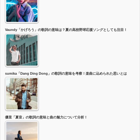
Vaundy「かげろう」の歌詞の意味は？夏の高校野球応援ソングとしても注目！
sumika「Dang Ding Dong」の歌詞の意味を考察！楽曲に込められた思いとは
優里「夏音」の歌詞の意味と曲の魅力について分析！