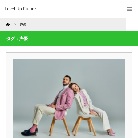
Level Up Future
Home
声優
タグ：声優