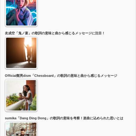
友成空「鬼ノ宴」の歌詞の意味と曲から感じるメッセージに注目！
Official髭男dism「Chessboard」の歌詞の意味と曲から感じるメッセージ
sumika「Dang Ding Dong」の歌詞の意味を考察！楽曲に込められた思いとは