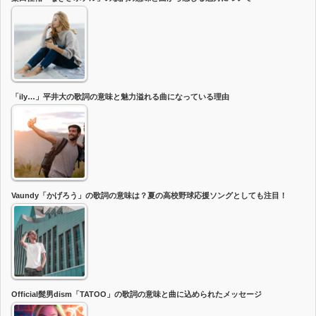
「ily…」平井大の歌詞の意味と魅力溢れる曲になっている理由
Vaundy「かげろう」の歌詞の意味は？夏の高校野球応援ソングとしても注目！
Official髭男dism「TATOO」の歌詞の意味と曲に込められたメッセージ