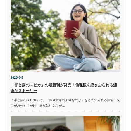
2026-8-7
「罪と罰のスピカ」の最新刊が発売！倫理観を揺さぶられる濃
密なストーリー
「罪と罰のスピカ」は、「降り積もれ孤独な死よ」などで知られる井龍一先
生が原作を手がけ、瀬尾知汐先生が…