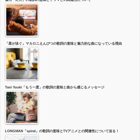
「星が泳ぐ」マカロニえんぴつの歌詞の意味と魅力的な曲になっている理由
Tani Yuuki「もう一度」の歌詞の意味と曲から感じるメッセージ
LONGMAN「spiral」の歌詞の意味とTVアニメとの関連性について迫る！