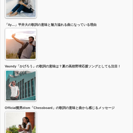
「ily…」平井大の歌詞の意味と魅力溢れる曲になっている理由
Vaundy「かげろう」の歌詞の意味は？夏の高校野球応援ソングとしても注目！
Official髭男dism「Chessboard」の歌詞の意味と曲から感じるメッセージ