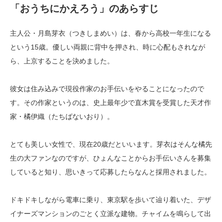
「おうちにかえろう」のあらすじ
主人公・月島芽衣（つきしまめい）は、春から高校一年生になる
という15歳。優しい両親に背中を押され、時に心配もされなが
ら、上京することを決めました。
彼女は住み込みで現役作家のお手伝いをやることになったので
す。その作家というのは、史上最年少で直木賞を受賞した天才作
家・橘伊織（たちばないおり）。
とても美しい女性で、現在20歳だといいます。芽衣はそんな橘先
生の大ファンなのですが、ひょんなことからお手伝いさんを募集
していると知り、思いきって応募したらなんと採用されました。
ドキドキしながら電車に乗り、東京駅を歩いて辿り着いた、デザ
イナーズマンションのごとく立派な建物。チャイムを鳴らして出