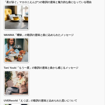
「星が泳ぐ」マカロニえんぴつの歌詞の意味と魅力的な曲になっている理由
WANIMA「曖昧」の歌詞の意味と曲に込められたメッセージ
Tani Yuuki「もう一度」の歌詞の意味と曲から感じるメッセージ
UVERworld「えくぼ」の歌詞の意味と込められた思いについて