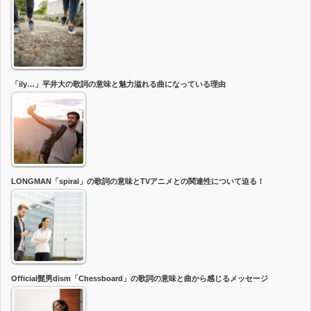
「ily…」平井大の歌詞の意味と魅力溢れる曲になっている理由
LONGMAN「spiral」の歌詞の意味とTVアニメとの関連性について迫る！
Official髭男dism「Chessboard」の歌詞の意味と曲から感じるメッセージ