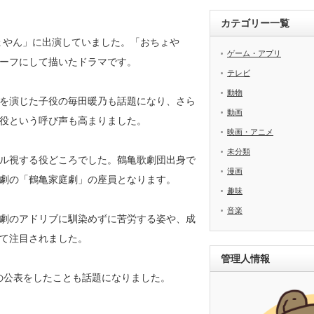
カテゴリー一覧
ちょやん」に出演していました。「おちょや
ゲーム・アプリ
ーフにして描いたドラマです。
テレビ
動物
を演じた子役の毎田暖乃も話題になり、さら
動画
役という呼び声も高まりました。
映画・アニメ
未分類
ル視する役どころでした。鶴亀歌劇団出身で
漫画
劇の「鶴亀家庭劇」の座員となります。
趣味
音楽
劇のアドリブに馴染めずに苦労する姿や、成
て注目されました。
管理人情報
婚の公表をしたことも話題になりました。