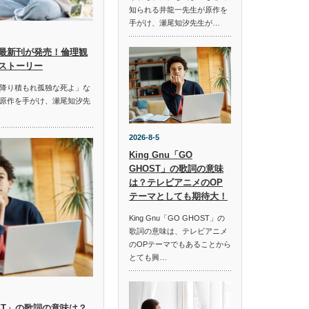
知られる井龍一先生が原作を
手がけ、瀬尾知汐先生が…
最新刊が発売！倫理観
ストーリー
降り積もれ孤独な死よ」な
原作を手がけ、瀬尾知汐先
2026-8-5
King Gnu「GO
GHOST」の歌詞の意味
は？テレビアニメのOP
テーマとしても期待大！
King Gnu「GO GHOST」の
歌詞の意味は、テレビアニメ
のOPテーマでもあることから
とても興…
HOST」の歌詞の意味は？