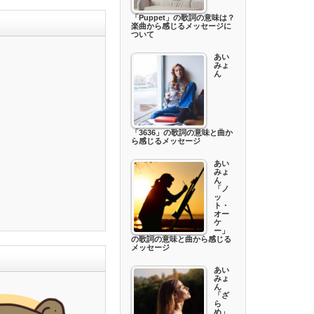
「Puppet」の歌詞の意味は？
楽曲から感じるメッセージに
ついて
あい
みょ
ん
「3636」の歌詞の意味と曲か
ら感じるメッセージ
あい
みょ
ん
「ノ
ッ
ト・
オー
ケ
ー」
の歌詞の意味と曲から感じる
メッセージ
あい
みょ
ん
「ざ
ら
め」