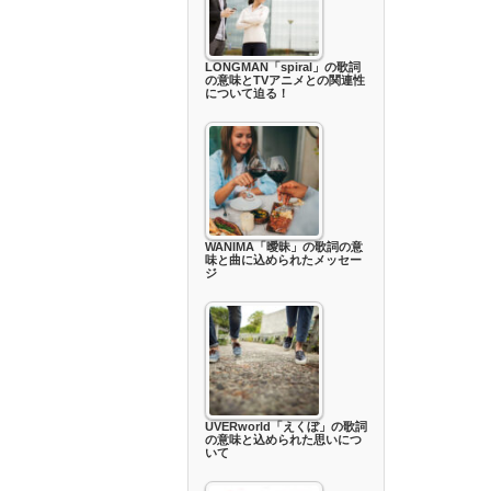
LONGMAN「spiral」の歌詞
の意味とTVアニメとの関連性
について迫る！
WANIMA「曖昧」の歌詞の意
味と曲に込められたメッセー
ジ
UVERworld「えくぼ」の歌詞
の意味と込められた思いにつ
いて