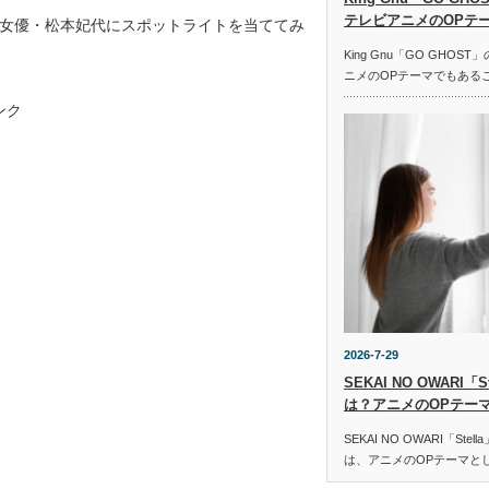
テレビアニメのOPテ
女優・松本妃代にスポットライトを当ててみ
King Gnu「GO GHO
ニメのOPテーマでもある
ンク
2026-7-29
SEKAI NO OWARI
は？アニメのOPテー
SEKAI NO OWARI「St
は、アニメのOPテーマと