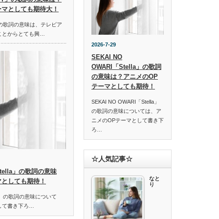
ーマとしても期待大！
ST」の歌詞の意味は、テレビア
ことからとても興…
2026-7-29
SEKAI NO
OWARI「Stella」の歌詞
の意味は？アニメのOP
テーマとしても期待！
SEKAI NO OWARI「Stella」
の歌詞の意味については、ア
ニメのOPテーマとして書き下
ろ…
☆人気記事☆
「Stella」の歌詞の意味
なと
マとしても期待！
り
ella」の歌詞の意味について
して書き下ろ…