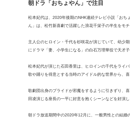
朝ドラ「おちょやん」で注目
松本妃代は、2020年後期のNHK連続テレビ小説「お
ん」は、松竹新喜劇で活躍した浪花千栄子の半生をモチ
主人公のヒロイン・千代を杉咲花が演じていて、幼少期
にドラマ「妻、小学生になる」の白石万理華役で天才子
松本妃代が演じた石田香里は、ヒロインの千代をライバ
歌や踊りを得意とする当時のアイドル的な世界から、喜
歌劇団出身のプライドが邪魔をするように引きずり、喜
田凌演じる座長の一平に好意を抱くシーンなどを好演し
朝ドラ放送期間中の2020年12月に、一般男性との結