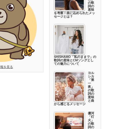
の歌
詞の
意味
を考察！曲に込められたメッ
セージとは？
SHISHAMO「私のままで」の
歌詞の意味とCMソングとし
ての魅力について
情報を見る
ヨル
シカ
「第
一
夜」
の歌
詞の
意味
と曲
から感じるメッセージ
優河
「灯
火」
の歌
詞の