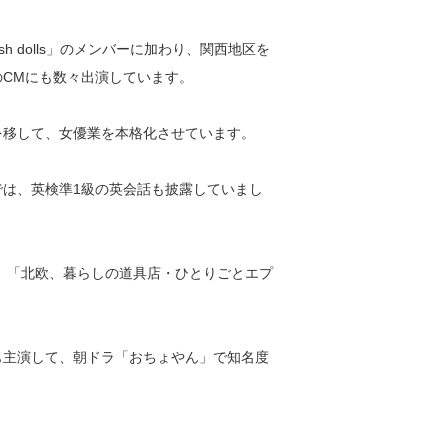
nish dolls」のメンバーに加わり、関西地区を
のCMにも数々出演しています。
を移して、女優業を本格化させています。
」では、英検準1級の英会話も披露していまし
主演。「北欧、暮らしの道具店・ひとりごとエプ
も主演して、朝ドラ「おちょやん」で知名度