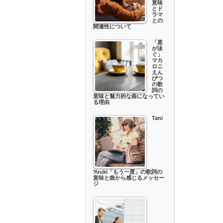
意味
とド
ラマ
との
関連性について
「星
が泳
ぐ」
マカ
ロニ
えん
ぴつ
の歌
詞の
意味と魅力的な曲になってい
る理由
Tani
Yuuki「もう一度」の歌詞の
意味と曲から感じるメッセー
ジ