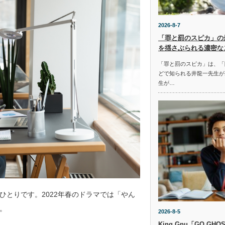
2026-8-7
「罪と罰のスピカ」の
を揺さぶられる濃密な
「罪と罰のスピカ」は、「
どで知られる井龍一先生が
生が…
とりです。2022年春のドラマでは「やん
。
2026-8-5
King Gnu「GO G