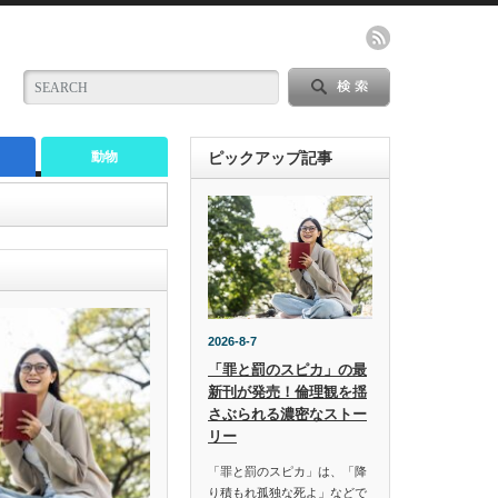
動物
ピックアップ記事
2026-8-7
「罪と罰のスピカ」の最
新刊が発売！倫理観を揺
さぶられる濃密なストー
リー
「罪と罰のスピカ」は、「降
り積もれ孤独な死よ」などで