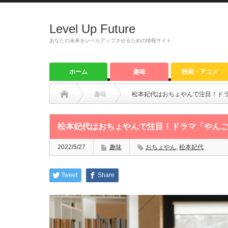
Level Up Future
あなたの未来をレベルアップさせるための情報サイト
ホーム
趣味
映画・アニメ
趣味
松本妃代はおちょやんで注目！ド
松本妃代はおちょやんで注目！ドラマ「やん
2022/5/27
趣味
おちょやん
,
松本妃代
Tweet
Share