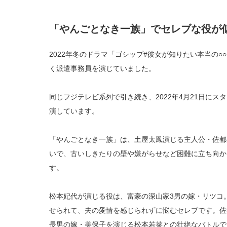
「やんごとなき一族」でセレブな役が
2022年冬のドラマ「ゴシップ#彼女が知りたい本当の
く派遣事務員を演じていました。
同じフジテレビ系列で引き続き、2022年4月21日に
演しています。
「やんごとなき一族」は、土屋太鳳演じる主人公・佐都
いで、古いしきたりの壁や嫌がらせなど困難に立ち向か
す。
松本妃代が演じる役は、富豪の深山家3男の嫁・リツコ
せられて、夫の愛情を感じられずに悩むセレブです。佐
長男の嫁・美保子を演じる松本若菜との壮絶なバトルで