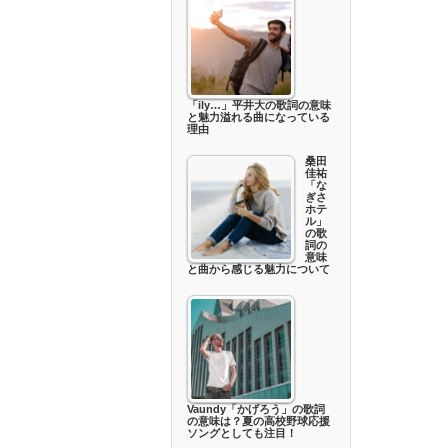
「ily…」平井大の歌詞の意味
と魅力溢れる曲になっている
理由
桑田
佳祐
「な
ぎさ
ホテ
ル」
の歌
詞の
意味
と曲から感じる魅力について
Vaundy「かげろう」の歌詞
の意味は？夏の高校野球応援
ソングとしても注目！