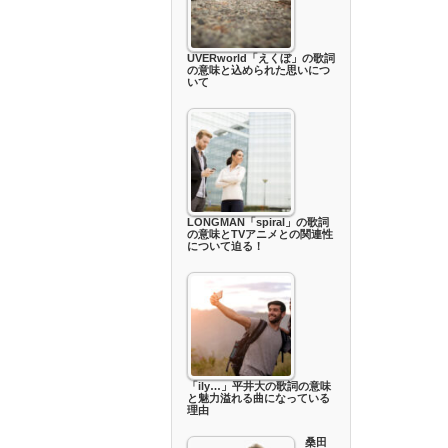
UVERworld「えくぼ」の歌詞
の意味と込められた思いにつ
いて
LONGMAN「spiral」の歌詞
の意味とTVアニメとの関連性
について迫る！
「ily…」平井大の歌詞の意味
と魅力溢れる曲になっている
理由
桑田