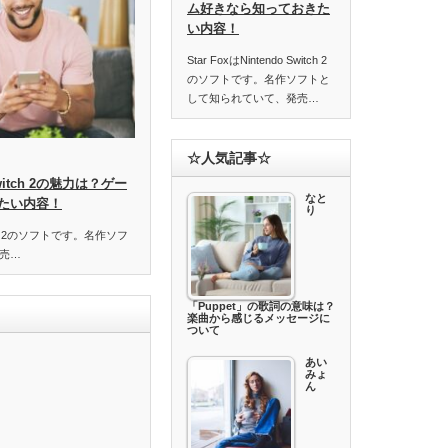
ム好きなら知っておきた
い内容！
Star FoxはNintendo Switch 2
のソフトです。名作ソフトと
して知られていて、発売…
☆人気記事☆
o Switch 2の魅力は？ゲー
なと
たい内容！
り
Switch 2のソフトです。名作ソフ
売…
「Puppet」の歌詞の意味は？
楽曲から感じるメッセージに
ついて
あい
みょ
ん