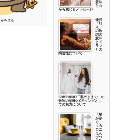
意味
と曲
から感じるメッセージ
優河
情報を見る
「灯
火」
の歌
詞の
意味
とド
ラマ
との
関連性について
SHISHAMO「私のままで」の
歌詞の意味とCMソングとし
ての魅力について
「星
が泳
ぐ」
マカ
ロニ
えん
ぴつ