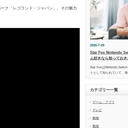
パーク「レゴランド・ジャパン」。その魅力
2026-7-29
Star Fox Nintend
ム好きなら知っておき
Star FoxはNintendo 
トとして知られていて、発
カテゴリー一覧
ゲーム・アプリ
テレビ
動物
動画