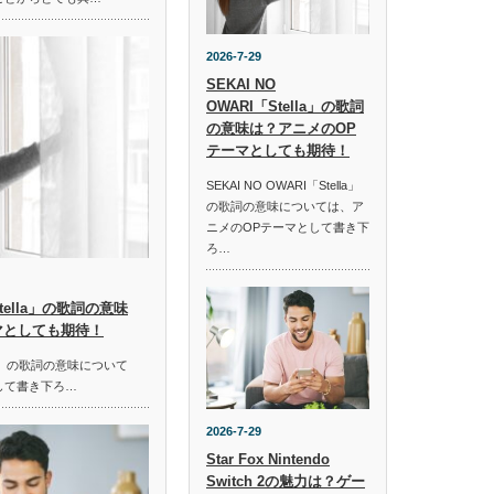
2026-7-29
SEKAI NO
OWARI「Stella」の歌詞
の意味は？アニメのOP
テーマとしても期待！
SEKAI NO OWARI「Stella」
の歌詞の意味については、ア
ニメのOPテーマとして書き下
ろ…
「Stella」の歌詞の意味
マとしても期待！
ella」の歌詞の意味について
して書き下ろ…
2026-7-29
Star Fox Nintendo
Switch 2の魅力は？ゲー