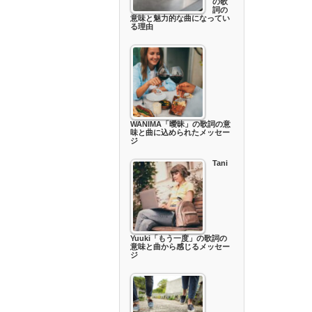
の歌
詞の
意味と魅力的な曲になってい
る理由
WANIMA「曖昧」の歌詞の意
味と曲に込められたメッセー
ジ
Tani
Yuuki「もう一度」の歌詞の
意味と曲から感じるメッセー
ジ