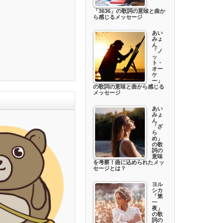
「3636」の歌詞の意味と曲か
ら感じるメッセージ
あい
みょ
ん
「ノ
ッ
ト・
オー
ケ
ー」
の歌詞の意味と曲から感じる
メッセージ
あい
みょ
ん
「ざ
ら
め」
の歌
詞の
意味
を考察！曲に込められたメッ
セージとは？
ヨル
シカ
「第
一
夜」
の歌
詞の