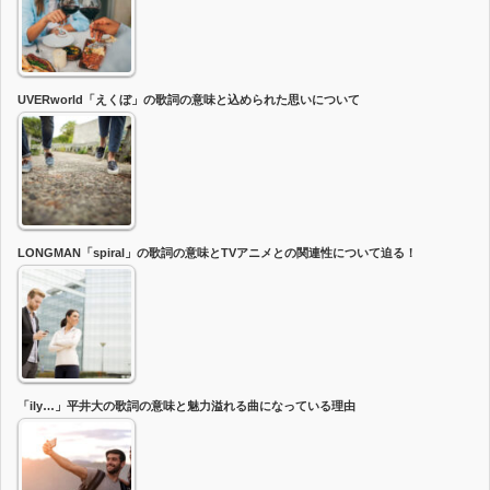
UVERworld「えくぼ」の歌詞の意味と込められた思いについて
LONGMAN「spiral」の歌詞の意味とTVアニメとの関連性について迫る！
「ily…」平井大の歌詞の意味と魅力溢れる曲になっている理由