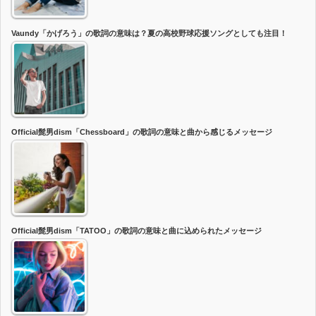
Vaundy「かげろう」の歌詞の意味は？夏の高校野球応援ソングとしても注目！
Official髭男dism「Chessboard」の歌詞の意味と曲から感じるメッセージ
Official髭男dism「TATOO」の歌詞の意味と曲に込められたメッセージ