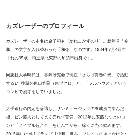
カズレーザーのプロフィール
カズレーザーの本名は金子和令（かねこかずのり）。新年号「令
和」の文字が入れ替わった「和令」なのです。1984年7月4日生
まれの35歳。埼玉県北東部の加須市出身です。
同志社大学時代は、喜劇研究会で現在「さらば青春の光」で活動
する1年後輩の東口宜隆（東ブクロ）と、「フルハウス」という
コンビで漫才をしていました。
大手銀行の内定を辞退し、サンミュージックの養成所で学んだ
後、ピン芸人として長く売れず苦労。2012年に安藤なつとのコ
ンビ「メイプル超合金」を組んでから、徐々に売れ始めます。
2015年にはM-1グランプリ決勝に進み、ブレイクのきっかけとな