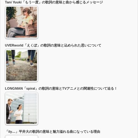
Tani Yuuki「もう一度」の歌詞の意味と曲から感じるメッセージ
UVERworld「えくぼ」の歌詞の意味と込められた思いについて
LONGMAN「spiral」の歌詞の意味とTVアニメとの関連性について迫る！
「ily…」平井大の歌詞の意味と魅力溢れる曲になっている理由