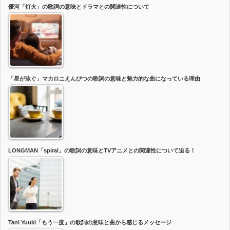
優河「灯火」の歌詞の意味とドラマとの関連性について
「星が泳ぐ」マカロニえんぴつの歌詞の意味と魅力的な曲になっている理由
LONGMAN「spiral」の歌詞の意味とTVアニメとの関連性について迫る！
Tani Yuuki「もう一度」の歌詞の意味と曲から感じるメッセージ