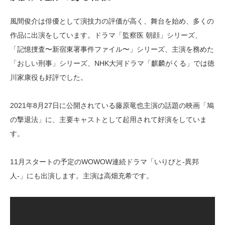
風間俊介は俳優として演技力の評価が高く、舞台を始め、多くの
作品に出演をしています。ドラマ「監察医 朝顔」シリーズ、
「記憶捜査〜新宿東署事件ファイル〜」シリーズ、主演を務めた
「おしい刑事」シリーズ、NHK大河ドラマ「麒麟がくる」では徳
川家康役も好評でした。
2021年8月27日に公開されている藤原竜也主演の話題の映画「鳩
の撃退法」に、主要キャストとして起用されて好演をしていま
す。
11月スタートの予定のWOWOW連続ドラマ「いりびと-異邦
人-」にも出演します。主演は高畑充希です。