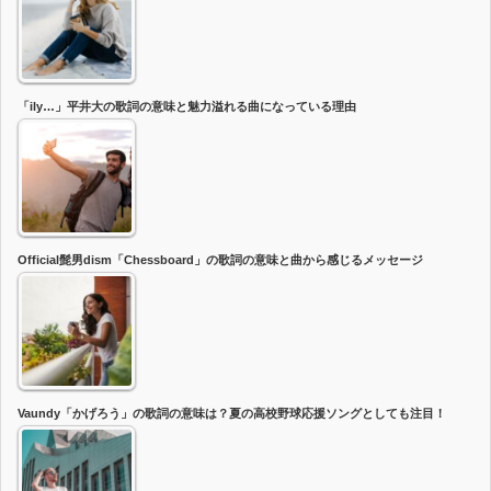
「ily…」平井大の歌詞の意味と魅力溢れる曲になっている理由
Official髭男dism「Chessboard」の歌詞の意味と曲から感じるメッセージ
Vaundy「かげろう」の歌詞の意味は？夏の高校野球応援ソングとしても注目！