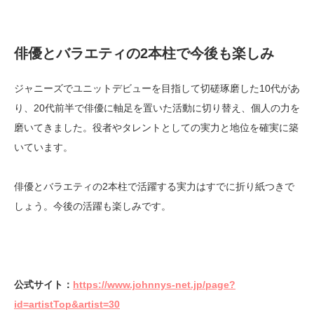
俳優とバラエティの2本柱で今後も楽しみ
ジャニーズでユニットデビューを目指して切磋琢磨した10代があ
り、20代前半で俳優に軸足を置いた活動に切り替え、個人の力を
磨いてきました。役者やタレントとしての実力と地位を確実に築
いています。
俳優とバラエティの2本柱で活躍する実力はすでに折り紙つきで
しょう。今後の活躍も楽しみです。
公式サイト：
https://www.johnnys-net.jp/page?
id=artistTop&artist=30