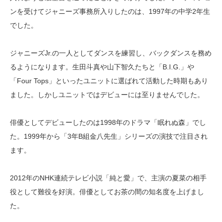
ンを受けてジャニーズ事務所入りしたのは、1997年の中学2年生
でした。
ジャニーズJr.の一人としてダンスを練習し、バックダンスを務め
るようになります。生田斗真や山下智久たちと「B.I.G.」や
「Four Tops」といったユニットに選ばれて活動した時期もあり
ました。しかしユニットではデビューには至りませんでした。
俳優としてデビューしたのは1998年のドラマ「眠れぬ森」でし
た。1999年から「3年B組金八先生」シリーズの演技で注目され
ます。
2012年のNHK連続テレビ小説「純と愛」で、主演の夏菜の相手
役として難役を好演。俳優としてお茶の間の知名度を上げまし
た。