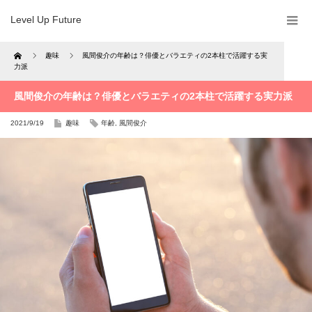
Level Up Future
Home
趣味
風間俊介の年齢は？俳優とバラエティの2本柱で活躍する実
力派
風間俊介の年齢は？俳優とバラエティの2本柱で活躍する実力派
2021/9/19
趣味
年齢
,
風間俊介