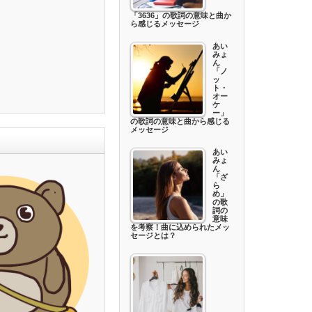
「3636」の歌詞の意味と曲か
ら感じるメッセージ
あい
みょ
ん
「ノ
ッ
ト・
オー
ケ
ー」
の歌詞の意味と曲から感じる
メッセージ
あい
みょ
ん
「ざ
ら
め」
の歌
詞の
意味
を考察！曲に込められたメッ
セージとは？