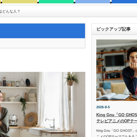
トはどんな人？
ピックアップ記事
2026-8-5
King Gnu「GO G
テレビアニメのOPテ
King Gnu「GO GHO
ニメのOPテーマでもある