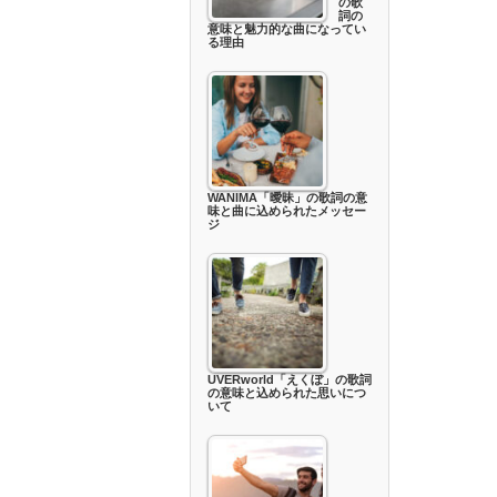
の歌
詞の
意味と魅力的な曲になってい
る理由
WANIMA「曖昧」の歌詞の意
味と曲に込められたメッセー
ジ
UVERworld「えくぼ」の歌詞
の意味と込められた思いにつ
いて