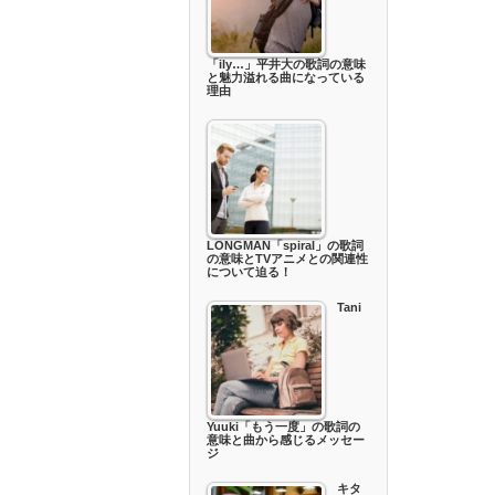
「ily…」平井大の歌詞の意味
と魅力溢れる曲になっている
理由
LONGMAN「spiral」の歌詞
の意味とTVアニメとの関連性
について迫る！
Tani
Yuuki「もう一度」の歌詞の
意味と曲から感じるメッセー
ジ
キタ