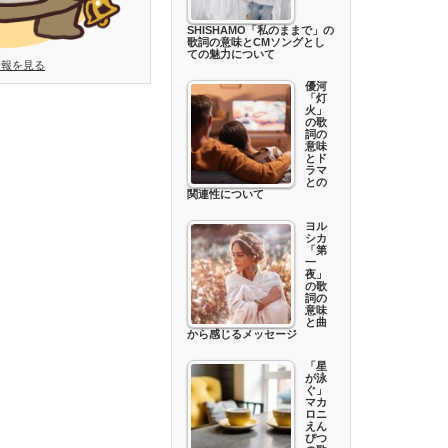
SHISHAMO「私のままで」の
歌詞の意味とCMソングとし
ての魅力について
情報を見る
優河
「灯
火」
の歌
詞の
意味
とド
ラマ
との
関連性について
ヨル
シカ
「第
一
夜」
の歌
詞の
意味
と曲
から感じるメッセージ
「星
が泳
ぐ」
マカ
ロニ
えん
ぴつ