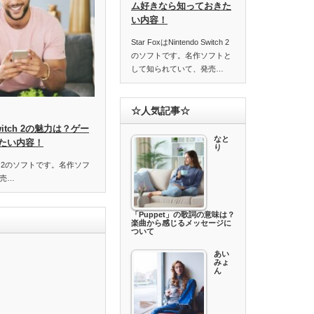
ム好きなら知っておきた
い内容！
Star FoxはNintendo Switch 2
のソフトです。名作ソフトと
して知られていて、発売…
☆人気記事☆
o Switch 2の魅力は？ゲー
なと
たい内容！
り
Switch 2のソフトです。名作ソフ
売…
「Puppet」の歌詞の意味は？
楽曲から感じるメッセージに
ついて
あい
みょ
ん