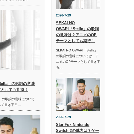
2026-7-29
SEKAI NO
OWARI「Stella」の歌詞
の意味は？アニメのOP
テーマとしても期待！
SEKAI NO OWARI「Stella」
の歌詞の意味については、ア
ニメのOPテーマとして書き下
ろ…
「Stella」の歌詞の意味
マとしても期待！
ella」の歌詞の意味について
して書き下ろ…
2026-7-29
Star Fox Nintendo
Switch 2の魅力は？ゲー