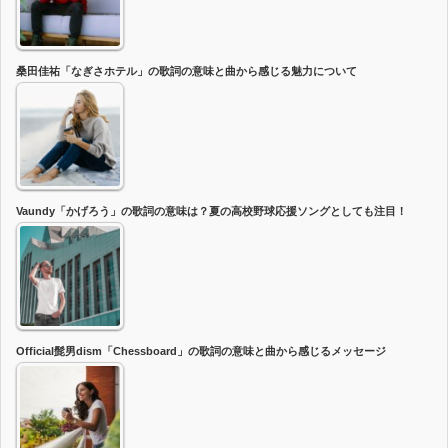
桑田佳祐「なぎさホテル」の歌詞の意味と曲から感じる魅力について
Vaundy「かげろう」の歌詞の意味は？夏の高校野球応援ソングとしても注目！
Official髭男dism「Chessboard」の歌詞の意味と曲から感じるメッセージ