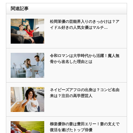
関連記事
松岡茉優の芸能界入りのきっかけは？ア
イドル好きの人気女優はマルチ…
令和ロマンは大学時代から活躍！魔人無
骨から改名した理由とは
ネイビーズアフロの出身は？コンビ名由
来は？注目の高学歴芸人
柳楽優弥の妻は豊田エリー！妻の支えで
復活を遂げたトップ俳優