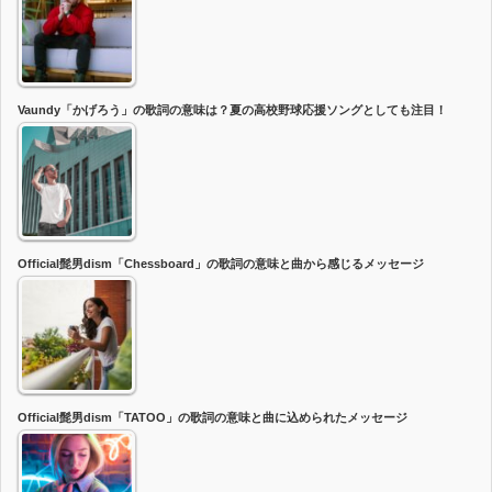
Vaundy「かげろう」の歌詞の意味は？夏の高校野球応援ソングとしても注目！
Official髭男dism「Chessboard」の歌詞の意味と曲から感じるメッセージ
Official髭男dism「TATOO」の歌詞の意味と曲に込められたメッセージ