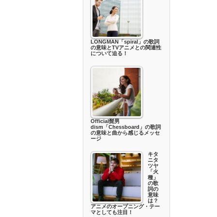
LONGMAN「spiral」の歌詞
の意味とTVアニメとの関連性
について迫る！
Official髭男
dism「Chessboard」の歌詞
の意味と曲から感じるメッセ
ージ
キタ
ニタ
ツヤ
「火
種」
の歌
詞の
意味
は？
アニメのオープニング・テー
マとしても注目！