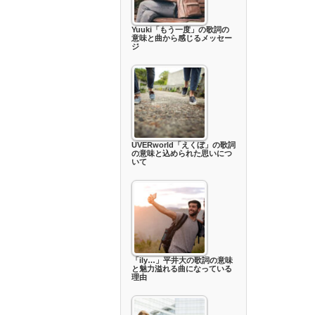
Yuuki「もう一度」の歌詞の
意味と曲から感じるメッセー
ジ
UVERworld「えくぼ」の歌詞
の意味と込められた思いにつ
いて
「ily…」平井大の歌詞の意味
と魅力溢れる曲になっている
理由