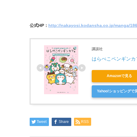
公式HP：
http://nakayosi.kodansha.co.jp/manga/186
講談社
はらぺこペンギンカフェ
Amazonで見る
Yahoo!ショッピングで
Tweet
Share
RSS