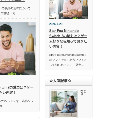
ella」の歌詞の意味について
して書き下ろ…
2026-7-29
Star Fox Nintendo
Switch 2の魅力は？ゲー
ム好きなら知っておきた
い内容！
Star FoxはNintendo Switch 2
のソフトです。名作ソフトと
して知られていて、発売…
☆人気記事☆
o Switch 2の魅力は？ゲー
なと
たい内容！
り
Switch 2のソフトです。名作ソフ
売…