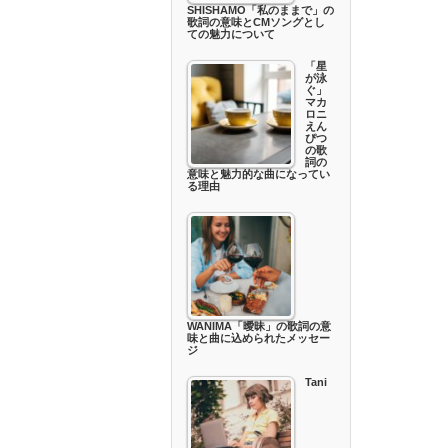
SHISHAMO「私のままで」の
歌詞の意味とCMソングとし
ての魅力について
「星
が泳
ぐ」
マカ
ロニ
えん
ぴつ
の歌
詞の
意味と魅力的な曲になってい
る理由
WANIMA「曖昧」の歌詞の意
味と曲に込められたメッセー
ジ
Tani