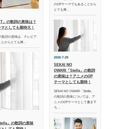
のOPテーマでもあることから
とても興…
HOST」の歌詞の意味は？
ーマとしても期待大！
ST」の歌詞の意味は、テレビア
ことからとても興…
2026-7-29
SEKAI NO
OWARI「Stella」の歌詞
の意味は？アニメのOP
テーマとしても期待！
SEKAI NO OWARI「Stella」
の歌詞の意味については、ア
ニメのOPテーマとして書き下
ろ…
「Stella」の歌詞の意味
マとしても期待！