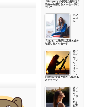
「Puppet」の歌詞の意味は？
楽曲から感じるメッセージに
ついて
あい
みょ
ん
「3636」の歌詞の意味と曲か
ら感じるメッセージ
あい
みょ
ん
「ノ
ッ
ト・
オー
ケ
ー」
の歌詞の意味と曲から感じる
メッセージ
あい
みょ
ん
「ざ
ら
め」
の歌