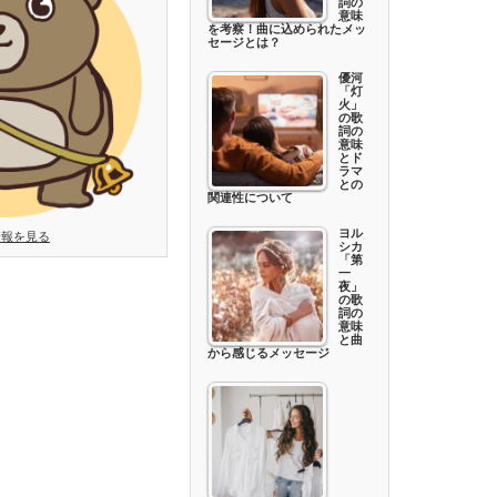
詞の
意味
を考察！曲に込められたメッ
セージとは？
優河
「灯
火」
の歌
詞の
意味
とド
ラマ
との
関連性について
ヨル
情報を見る
シカ
「第
一
夜」
の歌
詞の
意味
と曲
から感じるメッセージ