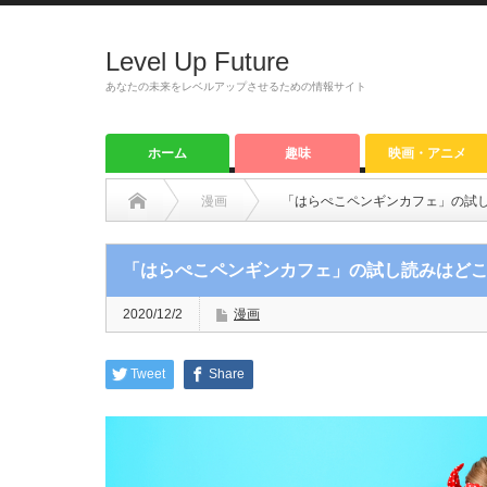
Level Up Future
あなたの未来をレベルアップさせるための情報サイト
ホーム
趣味
映画・アニメ
漫画
「はらぺこペンギンカフェ」の試
「はらぺこペンギンカフェ」の試し読みはど
2020/12/2
漫画
Tweet
Share