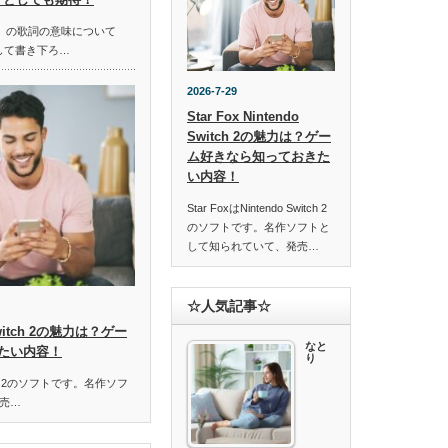
ella」の歌詞の意味について
して書き下ろ…
2026-7-29
Star Fox Nintendo
Switch 2の魅力は？ゲー
ム好きなら知っておきた
い内容！
Star FoxはNintendo Switch 2
のソフトです。名作ソフトと
して知られていて、発売…
☆人気記事☆
o Switch 2の魅力は？ゲー
なと
たい内容！
り
Switch 2のソフトです。名作ソフ
売…