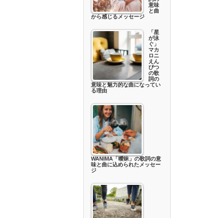
意味
と曲
から感じるメッセージ
「星
が泳
ぐ」
マカ
ロニ
えん
ぴつ
の歌
詞の
意味と魅力的な曲になってい
る理由
WANIMA「曖昧」の歌詞の意
味と曲に込められたメッセー
ジ