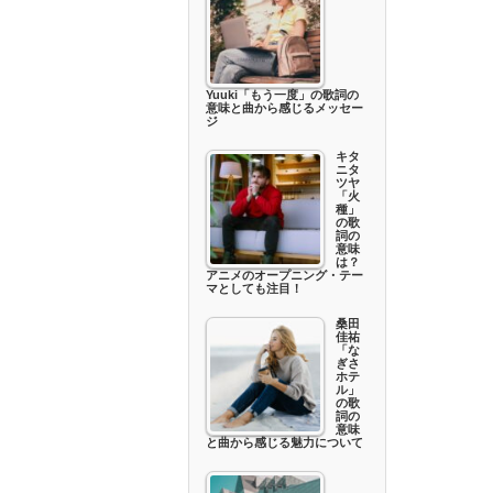
Yuuki「もう一度」の歌詞の
意味と曲から感じるメッセー
ジ
キタ
ニタ
ツヤ
「火
種」
の歌
詞の
意味
は？
アニメのオープニング・テー
マとしても注目！
桑田
佳祐
「な
ぎさ
ホテ
ル」
の歌
詞の
意味
と曲から感じる魅力について