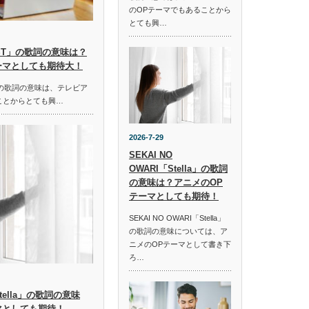
のOPテーマでもあることから
とても興…
HOST」の歌詞の意味は？
ーマとしても期待大！
ST」の歌詞の意味は、テレビア
ことからとても興…
2026-7-29
SEKAI NO
OWARI「Stella」の歌詞
の意味は？アニメのOP
テーマとしても期待！
SEKAI NO OWARI「Stella」
の歌詞の意味については、ア
ニメのOPテーマとして書き下
ろ…
「Stella」の歌詞の意味
マとしても期待！