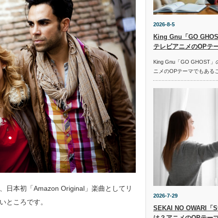
2026-8-5
King Gnu「GO G
テレビアニメのOPテ
King Gnu「GO GHO
ニメのOPテーマでもある
「Amazon Original」楽曲としてリ
2026-7-29
いところです。
SEKAI NO OWARI
は？アニメのOPテー