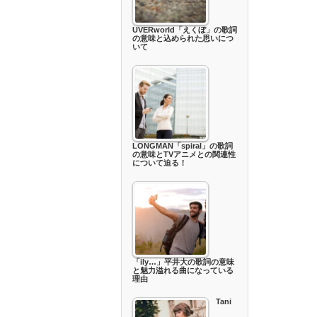
UVERworld「えくぼ」の歌詞
の意味と込められた思いにつ
いて
LONGMAN「spiral」の歌詞
の意味とTVアニメとの関連性
について迫る！
「ily…」平井大の歌詞の意味
と魅力溢れる曲になっている
理由
Tani