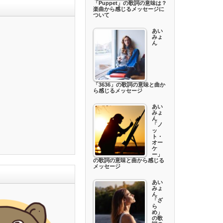
「Puppet」の歌詞の意味は？
楽曲から感じるメッセージに
ついて
あい
みょ
ん
「3636」の歌詞の意味と曲か
ら感じるメッセージ
あい
みょ
ん
「ノ
ッ
ト・
オー
ケ
ー」
の歌詞の意味と曲から感じる
メッセージ
あい
みょ
ん
「ざ
ら
め」
の歌