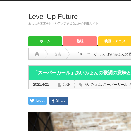
Level Up Future
あなたの未来をレベルアップさせるための情報サイト
ホーム
趣味
映画・アニメ
音楽
「スーパーガール」あいみょんの
「スーパーガール」あいみょんの歌詞の意味
2021/4/21
音楽
あいみょん
,
スーパーガール
,
Tweet
Share