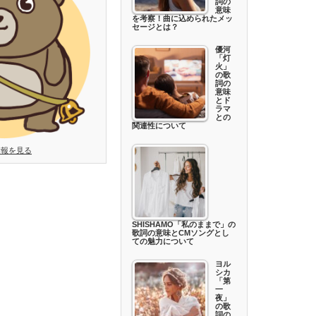
詞の
意味
を考察！曲に込められたメッ
セージとは？
優河
「灯
火」
の歌
詞の
意味
とド
ラマ
との
関連性について
情報を見る
SHISHAMO「私のままで」の
歌詞の意味とCMソングとし
ての魅力について
ヨル
シカ
「第
一
夜」
の歌
詞の