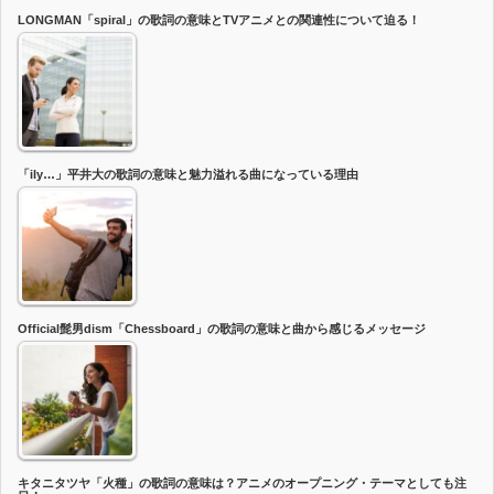
LONGMAN「spiral」の歌詞の意味とTVアニメとの関連性について迫る！
「ily…」平井大の歌詞の意味と魅力溢れる曲になっている理由
Official髭男dism「Chessboard」の歌詞の意味と曲から感じるメッセージ
キタニタツヤ「火種」の歌詞の意味は？アニメのオープニング・テーマとしても注