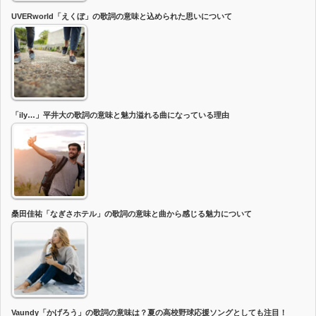
UVERworld「えくぼ」の歌詞の意味と込められた思いについて
「ily…」平井大の歌詞の意味と魅力溢れる曲になっている理由
桑田佳祐「なぎさホテル」の歌詞の意味と曲から感じる魅力について
Vaundy「かげろう」の歌詞の意味は？夏の高校野球応援ソングとしても注目！