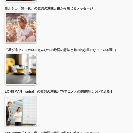
ヨルシカ「第一夜」の歌詞の意味と曲から感じるメッセージ
「星が泳ぐ」マカロニえんぴつの歌詞の意味と魅力的な曲になっている理由
LONGMAN「spiral」の歌詞の意味とTVアニメとの関連性について迫る！