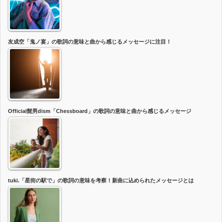
友成空「鬼ノ宴」の歌詞の意味と曲から感じるメッセージに注目！
Official髭男dism「Chessboard」の歌詞の意味と曲から感じるメッセージ
tuki.「星街の駅で」の歌詞の意味を考察！新曲に込められたメッセージとは