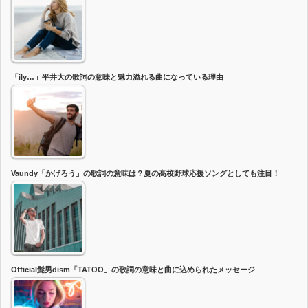
「ily…」平井大の歌詞の意味と魅力溢れる曲になっている理由
Vaundy「かげろう」の歌詞の意味は？夏の高校野球応援ソングとしても注目！
Official髭男dism「TATOO」の歌詞の意味と曲に込められたメッセージ