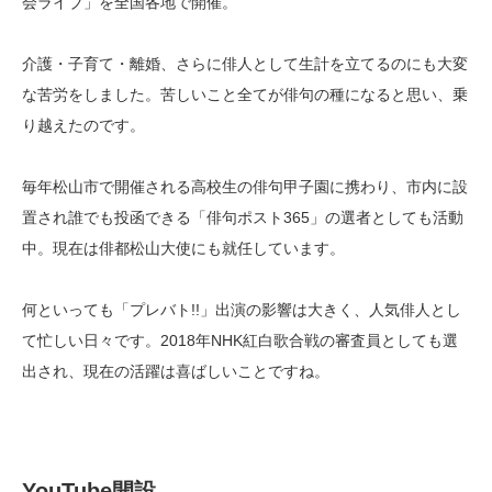
会ライブ」を全国各地で開催。
介護・子育て・離婚、さらに俳人として生計を立てるのにも大変
な苦労をしました。苦しいこと全てが俳句の種になると思い、乗
り越えたのです。
毎年松山市で開催される高校生の俳句甲子園に携わり、市内に設
置され誰でも投函できる「俳句ポスト365」の選者としても活動
中。現在は俳都松山大使にも就任しています。
何といっても「プレバト!!」出演の影響は大きく、人気俳人とし
て忙しい日々です。2018年NHK紅白歌合戦の審査員としても選
出され、現在の活躍は喜ばしいことですね。
YouTube開設