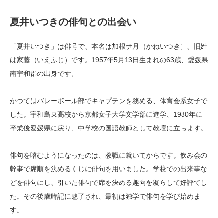
夏井いつきの俳句との出会い
「夏井いつき」は俳号で、本名は加根伊月（かねいつき）、旧姓
は家藤（いえふじ）です。1957年5月13日生まれの63歳、愛媛県
南宇和郡の出身です。
かつてはバレーボール部でキャプテンを務める、体育会系女子で
した。宇和島東高校から京都女子大学文学部に進学、1980年に
卒業後愛媛県に戻り、中学校の国語教師として教壇に立ちます。
俳句を嗜むようになったのは、教職に就いてからです。飲み会の
幹事で席順を決めるくじに俳句を用いました。学校での出来事な
どを俳句にし、引いた俳句で席を決める趣向を凝らして好評でし
た。その後歳時記に魅了され、最初は独学で俳句を学び始めま
す。