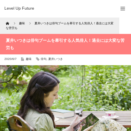
Level Up Future
Home
趣味
夏井いつきは俳句ブームを牽引する人気俳人！過去には大変
な苦労も
夏井いつきは俳句ブームを牽引する人気俳人！過去には大変な苦
労も
2020/6/7
趣味
俳句
,
夏井いつき