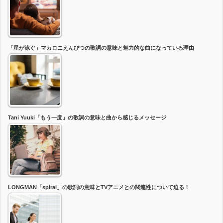
「星が泳ぐ」マカロニえんぴつの歌詞の意味と魅力的な曲になっている理由
Tani Yuuki「もう一度」の歌詞の意味と曲から感じるメッセージ
LONGMAN「spiral」の歌詞の意味とTVアニメとの関連性について迫る！