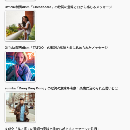
Official髭男dism「Chessboard」の歌詞の意味と曲から感じるメッセージ
Official髭男dism「TATOO」の歌詞の意味と曲に込められたメッセージ
sumika「Dang Ding Dong」の歌詞の意味を考察！楽曲に込められた思いとは
友成空「鬼ノ宴」の歌詞の意味と曲から感じるメッセージに注目！