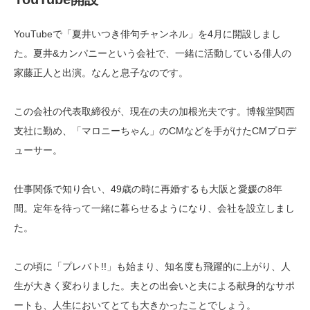
YouTubeで「夏井いつき俳句チャンネル」を4月に開設しまし
た。夏井&カンパニーという会社で、一緒に活動している俳人の
家藤正人と出演。なんと息子なのです。
この会社の代表取締役が、現在の夫の加根光夫です。博報堂関西
支社に勤め、「マロニーちゃん」のCMなどを手がけたCMプロデ
ューサー。
仕事関係で知り合い、49歳の時に再婚するも大阪と愛媛の8年
間。定年を待って一緒に暮らせるようになり、会社を設立しまし
た。
この頃に「プレバト!!」も始まり、知名度も飛躍的に上がり、人
生が大きく変わりました。夫との出会いと夫による献身的なサポ
ートも、人生においてとても大きかったことでしょう。