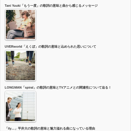
Tani Yuuki「もう一度」の歌詞の意味と曲から感じるメッセージ
UVERworld「えくぼ」の歌詞の意味と込められた思いについて
LONGMAN「spiral」の歌詞の意味とTVアニメとの関連性について迫る！
「ily…」平井大の歌詞の意味と魅力溢れる曲になっている理由