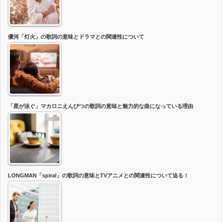
優河「灯火」の歌詞の意味とドラマとの関連性について
「星が泳ぐ」マカロニえんぴつの歌詞の意味と魅力的な曲になっている理由
LONGMAN「spiral」の歌詞の意味とTVアニメとの関連性について迫る！