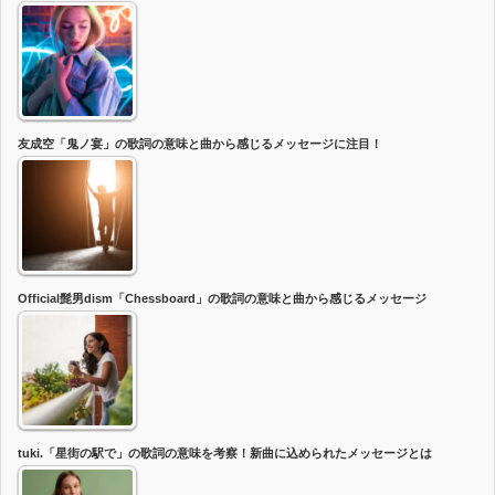
友成空「鬼ノ宴」の歌詞の意味と曲から感じるメッセージに注目！
Official髭男dism「Chessboard」の歌詞の意味と曲から感じるメッセージ
tuki.「星街の駅で」の歌詞の意味を考察！新曲に込められたメッセージとは