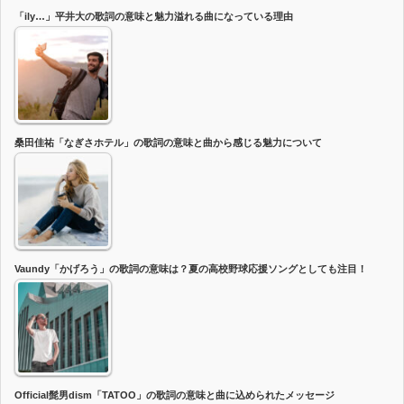
「ily…」平井大の歌詞の意味と魅力溢れる曲になっている理由
桑田佳祐「なぎさホテル」の歌詞の意味と曲から感じる魅力について
Vaundy「かげろう」の歌詞の意味は？夏の高校野球応援ソングとしても注目！
Official髭男dism「TATOO」の歌詞の意味と曲に込められたメッセージ