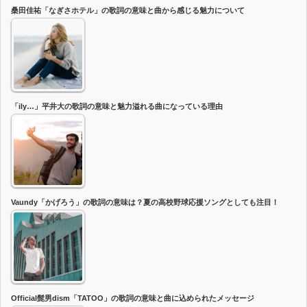
桑田佳祐「なぎさホテル」の歌詞の意味と曲から感じる魅力について
「ily…」平井大の歌詞の意味と魅力溢れる曲になっている理由
Vaundy「かげろう」の歌詞の意味は？夏の高校野球応援ソングとしても注目！
Official髭男dism「TATOO」の歌詞の意味と曲に込められたメッセージ