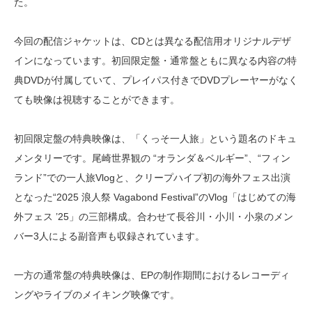
た。
今回の配信ジャケットは、CDとは異なる配信用オリジナルデザ
インになっています。初回限定盤・通常盤ともに異なる内容の特
典DVDが付属していて、プレイパス付きでDVDプレーヤーがなく
ても映像は視聴することができます。
初回限定盤の特典映像は、「くっそ一人旅」という題名のドキュ
メンタリーです。尾崎世界観の “オランダ＆ベルギー”、“フィン
ランド”での一人旅Vlogと、クリープハイプ初の海外フェス出演
となった“2025 浪人祭 Vagabond Festival”のVlog「はじめての海
外フェス ’25」の三部構成。合わせて長谷川・小川・小泉のメン
バー3人による副音声も収録されています。
一方の通常盤の特典映像は、EPの制作期間におけるレコーディ
ングやライブのメイキング映像です。