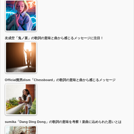
友成空「鬼ノ宴」の歌詞の意味と曲から感じるメッセージに注目！
Official髭男dism「Chessboard」の歌詞の意味と曲から感じるメッセージ
sumika「Dang Ding Dong」の歌詞の意味を考察！楽曲に込められた思いとは