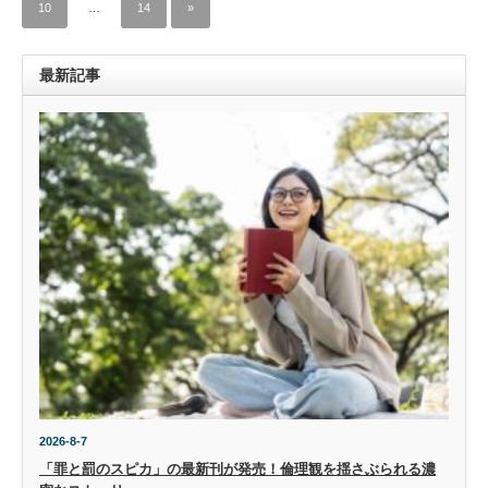
10
…
14
»
最新記事
2026-8-7
「罪と罰のスピカ」の最新刊が発売！倫理観を揺さぶられる濃