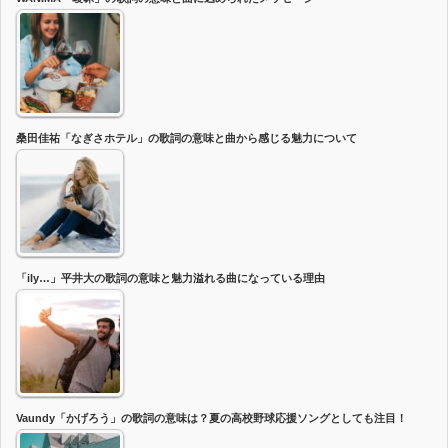
桑田佳祐「なぎさホテル」の歌詞の意味と曲から感じる魅力について
「ily…」平井大の歌詞の意味と魅力溢れる曲になっている理由
Vaundy「かげろう」の歌詞の意味は？夏の高校野球応援ソングとしても注目！