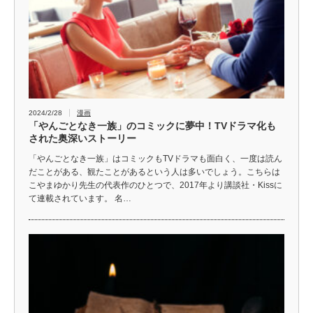
2024/2/28
漫画
「やんごとなき一族」のコミックに夢中！TVドラマ化も
された奥深いストーリー
「やんごとなき一族」はコミックもTVドラマも面白く、一度は読ん
だことがある、観たことがあるという人は多いでしょう。こちらは
こやまゆかり先生の代表作のひとつで、2017年より講談社・Kissに
て連載されています。 名…