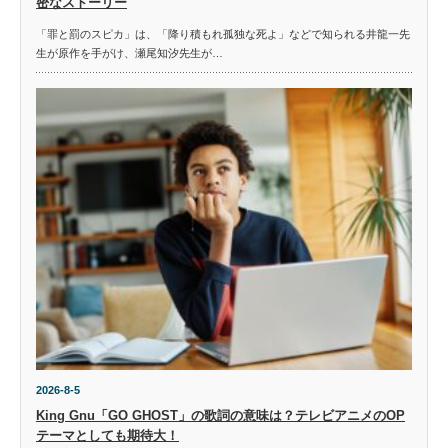
密なストーリー
「罪と罰のスピカ」は、「降り積もれ孤独な死よ」などで知られる井龍一先
生が原作を手がけ、瀬尾知汐先生が…
2026-8-5
King Gnu「GO GHOST」の歌詞の意味は？テレビアニメのOP
テーマとしても期待大！