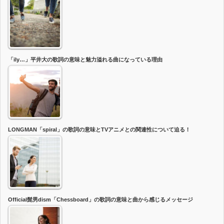
「ily…」平井大の歌詞の意味と魅力溢れる曲になっている理由
LONGMAN「spiral」の歌詞の意味とTVアニメとの関連性について迫る！
Official髭男dism「Chessboard」の歌詞の意味と曲から感じるメッセージ