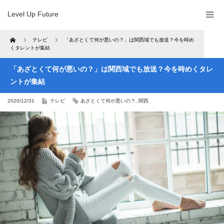
Level Up Future
Home
テレビ
「あざとくて何が悪いの？」は関西域でも放送？今を時め
くタレントが集結
「あざとくて何が悪いの？」は関西域でも放送？今を時めくタレ
ントが集結
2020/12/31
テレビ
あざとくて何が悪いの？
,
関西