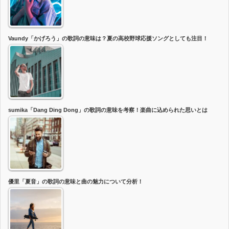
Vaundy「かげろう」の歌詞の意味は？夏の高校野球応援ソングとしても注目！
sumika「Dang Ding Dong」の歌詞の意味を考察！楽曲に込められた思いとは
優里「夏音」の歌詞の意味と曲の魅力について分析！