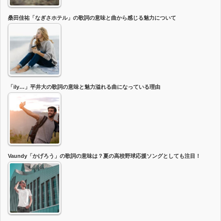
桑田佳祐「なぎさホテル」の歌詞の意味と曲から感じる魅力について
「ily…」平井大の歌詞の意味と魅力溢れる曲になっている理由
Vaundy「かげろう」の歌詞の意味は？夏の高校野球応援ソングとしても注目！