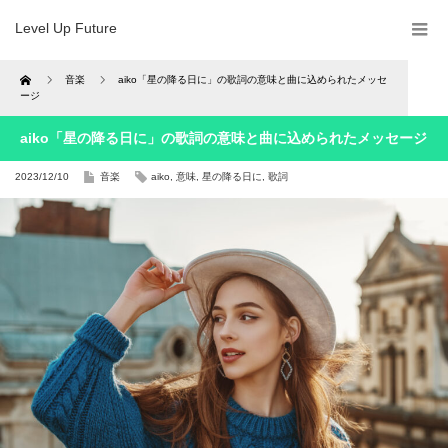
Level Up Future
Home
音楽
aiko「星の降る日に」の歌詞の意味と曲に込められたメッセ
ージ
aiko「星の降る日に」の歌詞の意味と曲に込められたメッセージ
2023/12/10
音楽
aiko
,
意味
,
星の降る日に
,
歌詞