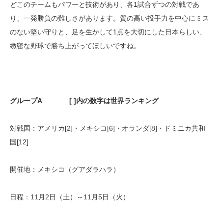
どこのチームもパワーと技術があり、各1試合ずつの対戦であ
り、一発勝負の難しさがあります。質の高い投手力を中心にミス
のない堅い守りと、足を生かして1点を大切にした日本らしい、
緻密な野球で勝ち上がってほしいですね。
グループA [ ]内の数字は世界ランキング
対戦国：アメリカ[2]・メキシコ[6]・オランダ[8]・ドミニカ共和
国[12]
開催地：メキシコ（グアダラハラ）
日程：11月2日（土）～11月5日（火）