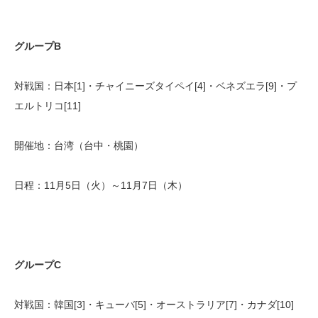
グループB
対戦国：日本[1]・チャイニーズタイペイ[4]・ベネズエラ[9]・プ
エルトリコ[11]
開催地：台湾（台中・桃園）
日程：11月5日（火）～11月7日（木）
グループC
対戦国：韓国[3]・キューバ[5]・オーストラリア[7]・カナダ[10]