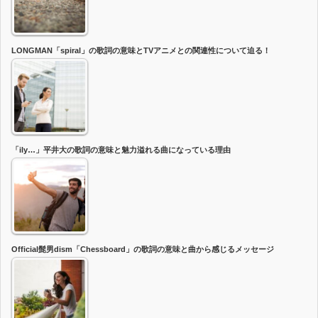
LONGMAN「spiral」の歌詞の意味とTVアニメとの関連性について迫る！
「ily…」平井大の歌詞の意味と魅力溢れる曲になっている理由
Official髭男dism「Chessboard」の歌詞の意味と曲から感じるメッセージ