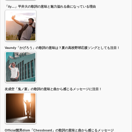
「ily…」平井大の歌詞の意味と魅力溢れる曲になっている理由
Vaundy「かげろう」の歌詞の意味は？夏の高校野球応援ソングとしても注目！
友成空「鬼ノ宴」の歌詞の意味と曲から感じるメッセージに注目！
Official髭男dism「Chessboard」の歌詞の意味と曲から感じるメッセージ