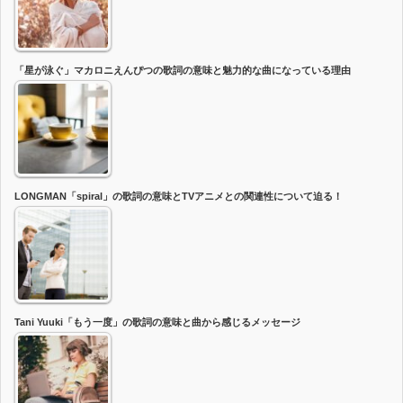
「星が泳ぐ」マカロニえんぴつの歌詞の意味と魅力的な曲になっている理由
LONGMAN「spiral」の歌詞の意味とTVアニメとの関連性について迫る！
Tani Yuuki「もう一度」の歌詞の意味と曲から感じるメッセージ