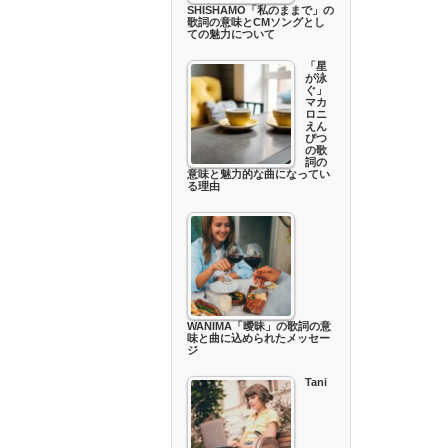
SHISHAMO「私のままで」の
歌詞の意味とCMソングとし
ての魅力について
「星
が泳
ぐ」
マカ
ロニ
えん
ぴつ
の歌
詞の
意味と魅力的な曲になってい
る理由
WANIMA「曖昧」の歌詞の意
味と曲に込められたメッセー
ジ
Tani