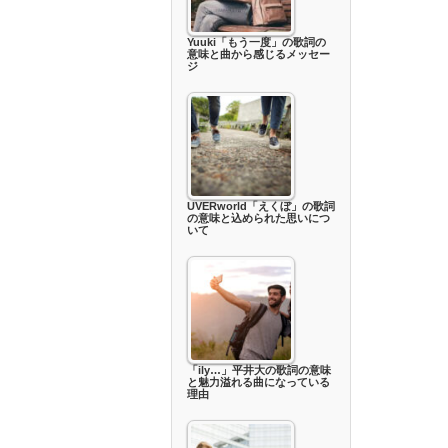
Yuuki「もう一度」の歌詞の
意味と曲から感じるメッセー
ジ
UVERworld「えくぼ」の歌詞
の意味と込められた思いにつ
いて
「ily…」平井大の歌詞の意味
と魅力溢れる曲になっている
理由