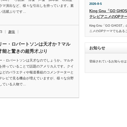
2026-8-5
ラマ演出など、様々な引出しを持っています。素
King Gnu「GO G
い活躍ぶりです…
テレビアニメのOPテ
King Gnu「GO GHO
ニメのOPテーマでもある
/3
趣味
リー・ロバートソンは天才か？マル
お知らせ
才能と驚きの超秀才ぶり
ー・ロバートソンは天才なのでしょうか。マルチ
登録されているお知らせは
を持っていることで話題のアメリカ人です。クイ
などのバラエティや報道番組のコメンテーターと
テレビで見る機会が増えていますが、様々な分野
している人物で…