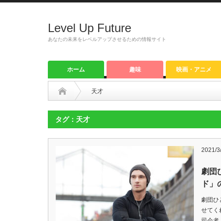
Level Up Future
あなたの未来をレベルアップさせるための情報サイト
ホーム
趣味
映画・アニメ
天才
タグ：天才
2021/3
劇団
ド」
劇団ひ
せてく
司会者