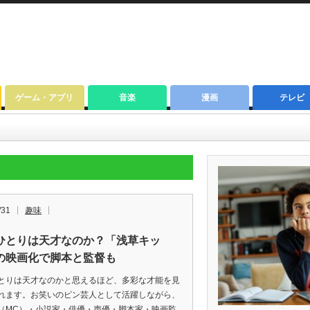
ゲーム・アプリ
音楽
漫画
テレビ
/31
趣味
ひとりは天才なのか？「浅草キッ
の映画化で脚本と監督も
とりは天才なのかと思えるほど、多彩な才能を見
れます。お笑いのピン芸人として活躍しながら、
（MC）・小説家・俳優・声優・脚本家・映画監