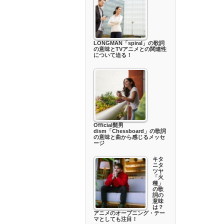
LONGMAN「spiral」の歌詞
の意味とTVアニメとの関連性
について迫る！
Official髭男
dism「Chessboard」の歌詞
の意味と曲から感じるメッセ
ージ
キタ
ニタ
ツヤ
「火
種」
の歌
詞の
意味
は？
アニメのオープニング・テー
マとしても注目！