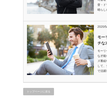
督・ド
晴らし
2020/5
モー
チな
モーリ
な才能
ズ番組
して、
で活躍
トップページに戻る