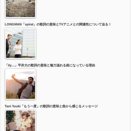
LONGMAN「spiral」の歌詞の意味とTVアニメとの関連性について迫る！
「ily…」平井大の歌詞の意味と魅力溢れる曲になっている理由
Tani Yuuki「もう一度」の歌詞の意味と曲から感じるメッセージ