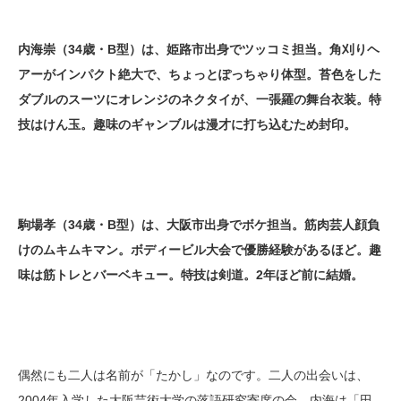
内海崇（34歳・B型）は、姫路市出身でツッコミ担当。角刈りヘ
アーがインパクト絶大で、ちょっとぽっちゃり体型。苔色をした
ダブルのスーツにオレンジのネクタイが、一張羅の舞台衣装。特
技はけん玉。趣味のギャンブルは漫才に打ち込むため封印。
駒場孝（34歳・B型）は、大阪市出身でボケ担当。筋肉芸人顔負
けのムキムキマン。ボディービル大会で優勝経験があるほど。趣
味は筋トレとバーベキュー。特技は剣道。2年ほど前に結婚。
偶然にも二人は名前が「たかし」なのです。二人の出会いは、
2004年入学した大阪芸術大学の落語研究寄席の会。内海は「田