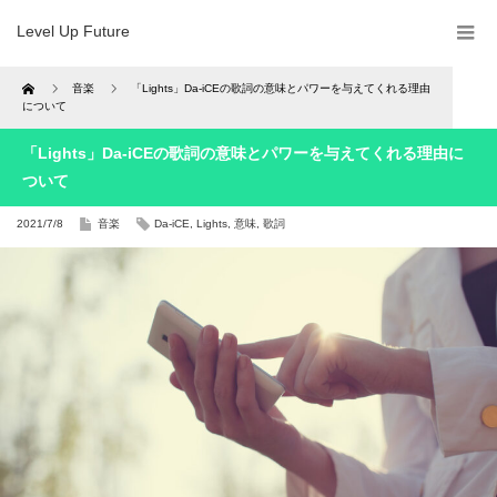
Level Up Future
Home
音楽
「Lights」Da-iCEの歌詞の意味とパワーを与えてくれる理由
について
「Lights」Da-iCEの歌詞の意味とパワーを与えてくれる理由に
ついて
2021/7/8
音楽
Da-iCE
,
Lights
,
意味
,
歌詞