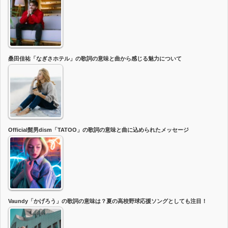
桑田佳祐「なぎさホテル」の歌詞の意味と曲から感じる魅力について
Official髭男dism「TATOO」の歌詞の意味と曲に込められたメッセージ
Vaundy「かげろう」の歌詞の意味は？夏の高校野球応援ソングとしても注目！