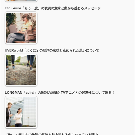
Tani Yuuki「もう一度」の歌詞の意味と曲から感じるメッセージ
UVERworld「えくぼ」の歌詞の意味と込められた思いについて
LONGMAN「spiral」の歌詞の意味とTVアニメとの関連性について迫る！
「ily…」平井大の歌詞の意味と魅力溢れる曲になっている理由