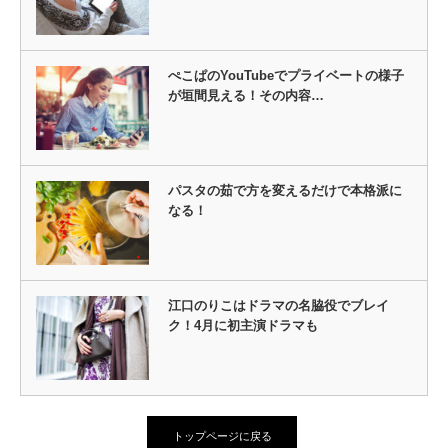
ぺこぱのYouTubeでプライベートの様子
が垣間見える！その内容…
パスタの茹で方を変えるだけで本格派に
なる！
江口のりこはドラマの名脇役でブレイ
ク！4月に初主演ドラマも
トップページに戻る