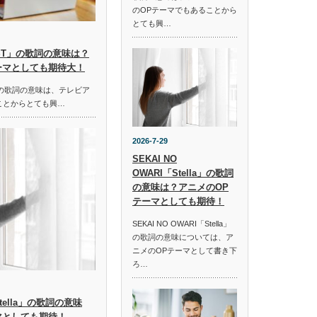
のOPテーマでもあることから
とても興…
HOST」の歌詞の意味は？
ーマとしても期待大！
ST」の歌詞の意味は、テレビア
ことからとても興…
2026-7-29
SEKAI NO
OWARI「Stella」の歌詞
の意味は？アニメのOP
テーマとしても期待！
SEKAI NO OWARI「Stella」
の歌詞の意味については、ア
ニメのOPテーマとして書き下
ろ…
「Stella」の歌詞の意味
マとしても期待！