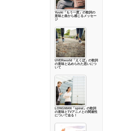
Yuuki「もう一度」の歌詞の
意味と曲から感じるメッセー
ジ
UVERworld「えくぼ」の歌詞
の意味と込められた思いにつ
いて
LONGMAN「spiral」の歌詞
の意味とTVアニメとの関連性
について迫る！