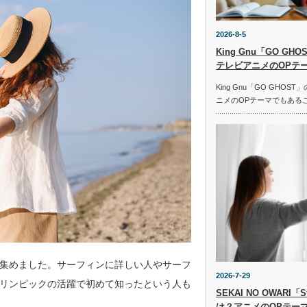
2026-8-5
King Gnu「GO G
テレビアニメのOPテ
King Gnu「GO GHO
ニメのOPテーマでもある
集めました。サーフィンに詳しい人やサーフ
2026-7-29
リンピックの活躍で初めて知ったという人も
SEKAI NO OWARI
は？アニメのOPテー