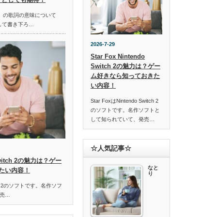
ella」の歌詞の意味について
して書き下ろ…
2026-7-29
Star Fox Nintendo
Switch 2の魅力は？ゲー
ム好きなら知っておきた
い内容！
Star FoxはNintendo Switch 2
のソフトです。名作ソフトと
して知られていて、発売…
☆人気記事☆
o Switch 2の魅力は？ゲー
なと
たい内容！
り
Switch 2のソフトです。名作ソフ
売…