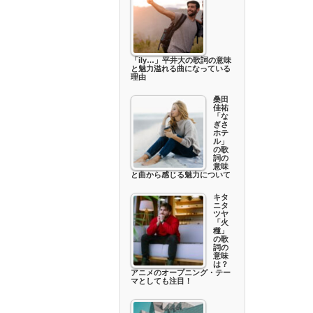
「ily…」平井大の歌詞の意味
と魅力溢れる曲になっている
理由
桑田
佳祐
「な
ぎさ
ホテ
ル」
の歌
詞の
意味
と曲から感じる魅力について
キタ
ニタ
ツヤ
「火
種」
の歌
詞の
意味
は？
アニメのオープニング・テー
マとしても注目！