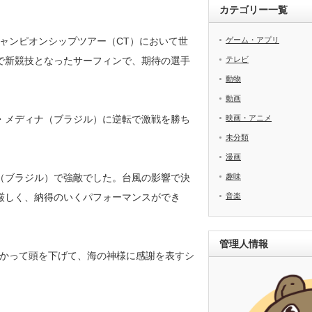
カテゴリー一覧
ャンピオンシップツアー（CT）において世
ゲーム・アプリ
で新競技となったサーフィンで、期待の選手
テレビ
動物
動画
・メディナ（ブラジル）に逆転で激戦を勝ち
映画・アニメ
未分類
漫画
（ブラジル）で強敵でした。台風の影響で決
趣味
厳しく、納得のいくパフォーマンスができ
音楽
管理人情報
かって頭を下げて、海の神様に感謝を表すシ