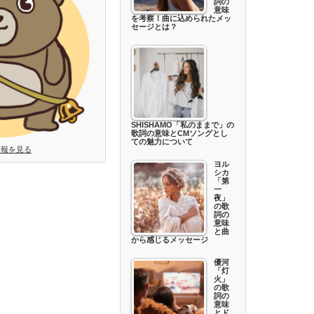
詞の
意味
を考察！曲に込められたメッ
セージとは？
SHISHAMO「私のままで」の
歌詞の意味とCMソングとし
ての魅力について
情報を見る
ヨル
シカ
「第
一
夜」
の歌
詞の
意味
と曲
から感じるメッセージ
優河
「灯
火」
の歌
詞の
意味
とド