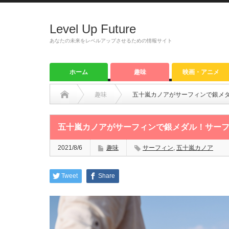
Level Up Future
あなたの未来をレベルアップさせるための情報サイト
ホーム
趣味
映画・アニメ
趣味
五十嵐カノアがサーフィンで銀メ
五十嵐カノアがサーフィンで銀メダル！サー
2021/8/6
趣味
サーフィン
,
五十嵐カノア
Tweet
Share