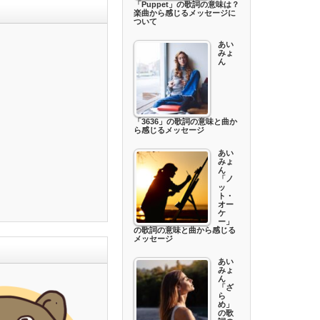
「Puppet」の歌詞の意味は？
楽曲から感じるメッセージに
ついて
あい
みょ
ん
「3636」の歌詞の意味と曲か
ら感じるメッセージ
あい
みょ
ん
「ノ
ッ
ト・
オー
ケ
ー」
の歌詞の意味と曲から感じる
メッセージ
あい
みょ
ん
「ざ
ら
め」
の歌