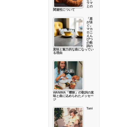
ラマ
との
関連性について
「星
が泳
ぐ」
マカ
ロニ
えん
ぴつ
の歌
詞の
意味と魅力的な曲になってい
る理由
WANIMA「曖昧」の歌詞の意
味と曲に込められたメッセー
ジ
Tani