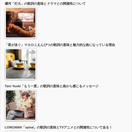
優河「灯火」の歌詞の意味とドラマとの関連性について
「星が泳ぐ」マカロニえんぴつの歌詞の意味と魅力的な曲になっている理由
Tani Yuuki「もう一度」の歌詞の意味と曲から感じるメッセージ
LONGMAN「spiral」の歌詞の意味とTVアニメとの関連性について迫る！