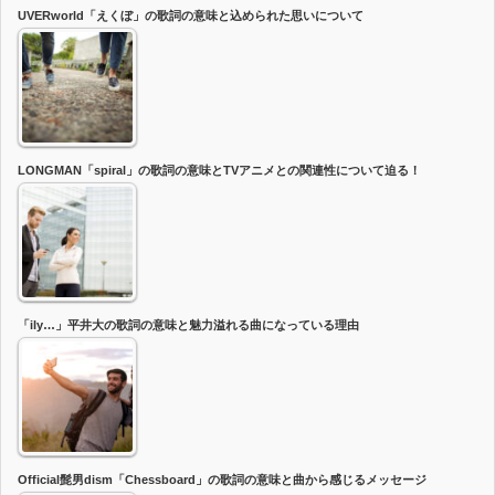
UVERworld「えくぼ」の歌詞の意味と込められた思いについて
LONGMAN「spiral」の歌詞の意味とTVアニメとの関連性について迫る！
「ily…」平井大の歌詞の意味と魅力溢れる曲になっている理由
Official髭男dism「Chessboard」の歌詞の意味と曲から感じるメッセージ